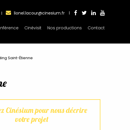
lionel.lacour@cinesium.fr
nférence
Cinévisit
Nos productions
Contact
ing Saint-Étienne
ne
ez Cinésium pour nous décrire
votre projet