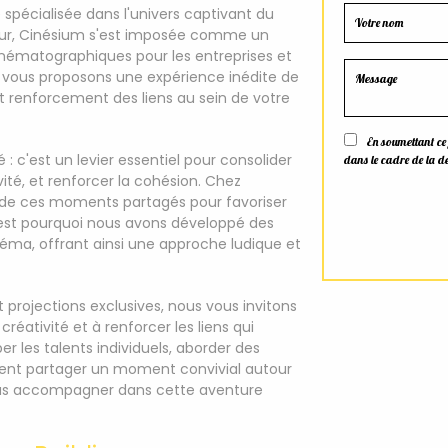
pécialisée dans l'univers captivant du
cour, Cinésium s'est imposée comme un
nématographiques pour les entreprises et
ous vous proposons une expérience inédite de
et renforcement des liens au sein de votre
En soumettant ce fo
 : c'est un levier essentiel pour consolider
dans le cadre de la d
ivité, et renforcer la cohésion. Chez
 de ces moments partagés pour favoriser
C'est pourquoi nous avons développé des
éma, offrant ainsi une approche ludique et
projections exclusives, nous vous invitons
créativité et à renforcer les liens qui
r les talents individuels, aborder des
nt partager un moment convivial autour
vous accompagner dans cette aventure