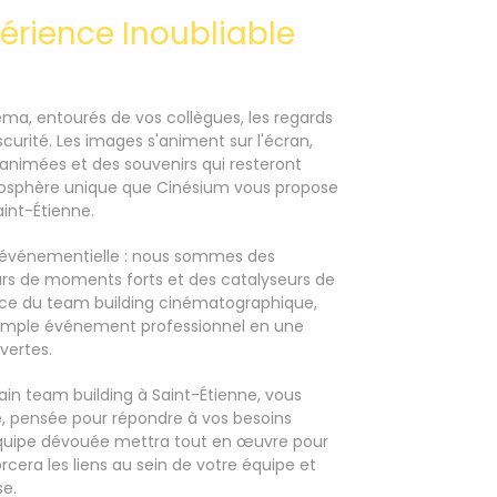
érience Inoubliable
ma, entourés de vos collègues, les regards
bscurité. Les images s'animent sur l'écran,
animées et des souvenirs qui resteront
tmosphère unique que Cinésium vous propose
aint-Étienne.
événementielle : nous sommes des
eurs de moments forts et des catalyseurs de
ice du team building cinématographique,
 simple événement professionnel en une
vertes.
ain team building à Saint-Étienne, vous
e, pensée pour répondre à vos besoins
 équipe dévouée mettra tout en œuvre pour
cera les liens au sein de votre équipe et
se.