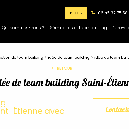
06 45 32 75 58
BLOG
Qui sommes-nous ?
Séminaires et teambuilding
Ciné-co
sation de team building
idée de team building
idée de team build
RETOUR
dée de team building Saint-Étien
ng
Contact
nt-Étienne avec