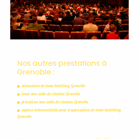
Nos autres prestations à
Grenoble :
animation de team building Grenoble
louer une salle de cinéma Grenoble
privatiser une salle de cinéma Grenoble
agence événementielle pour organisation de team buildling
Grenoble