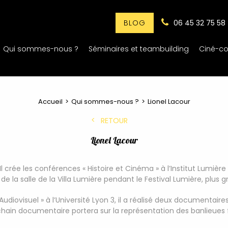
06 45 32 75 58
BLOG
Qui sommes-nous ?
Séminaires et teambuilding
Ciné-co
Accueil
Qui sommes-nous ?
Lionel Lacour
RETOUR
Lionel Lacour
Il crée les conférences « Histoire et Cinéma » à l’Institut Lumière
e de la salle de la Villa Lumière pendant le Festival Lumière, plu
diovisuel » à l’Université Lyon 3, il a réalisé deux documentair
ochain documentaire portera sur la représentation des banlieues