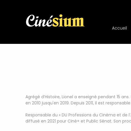
Accueil
Agrégé d’Histoire, Lionel a enseigné pendant 15 ans. 
en 2010 jusqu'en 2019. Depuis 2011, il est responsabl
Responsable du « DU Professions du Cinéma et de l’Au
diffusé en 2021 pour Ciné+ et Public Sénat. Son pr