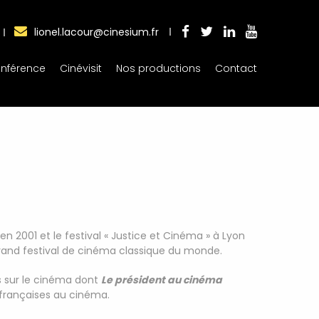
lionel.lacour@cinesium.fr
nférence
Cinévisit
Nos productions
Contact
 en 2001 et le festival « Justice et Cinéma » à Lyon
s grand festival de cinéma classique du monde.
es sur le cinéma dont
Le président au cinéma
 françaises au cinéma.