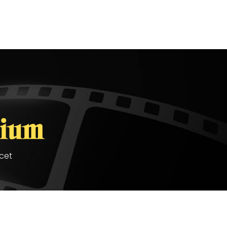
acet
cinesium.fr