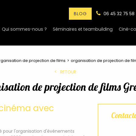
06 45 32 75 58
BLOG
Qui sommes-nous ?
Séminaires et teambuilding
Ciné-co
rganisation de projection de films
organisation de projection de fi
RETOUR
isation de projection de films Gr
u cinéma avec
Contact
ié pour l'organisation d'événements