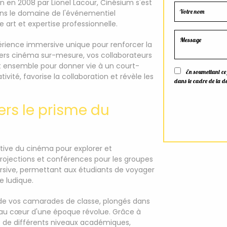
 en 2008 par Lionel Lacour, Cinésium s'est
s le domaine de l'événementiel
 art et expertise professionnelle.
érience immersive unique pour renforcer la
iers cinéma sur-mesure, vos collaborateurs
ant ensemble pour donner vie à un court-
En soumettant ce fo
ivité, favorise la collaboration et révèle les
dans le cadre de la d
vers le prisme du
tive du cinéma pour explorer et
rojections et conférences pour les groupes
sive, permettant aux étudiants de voyager
e ludique.
de vos camarades de classe, plongés dans
 au cœur d'une époque révolue. Grâce à
 de différents niveaux académiques,