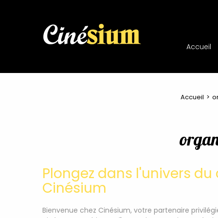
Accueil
Accueil
o
organ
Plongez dans l'univers d
Cinésium
Bienvenue chez Cinésium, votre partenaire privilég