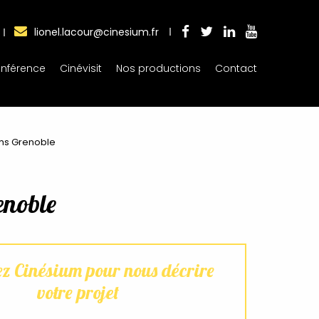
lionel.lacour@cinesium.fr
nférence
Cinévisit
Nos productions
Contact
lms Grenoble
enoble
ez Cinésium pour nous décrire
votre projet