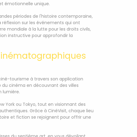
 et émotionnelle unique.
randes périodes de l'histoire contemporaine,
la réflexion sur les événements qui ont
 mondiale à la lutte pour les droits civils,
n instructive pour approfondir la
s cinématographiques
né-tourisme à travers son application
ue du cinéma en découvrant des villes
n lumière.
w York ou Tokyo, tout en visionnant des
authentiques. Grâce à CinéVisit, chaque lieu
ire et fiction se rejoignent pour offrir une
ulisses du septième art, en vous dévoilant