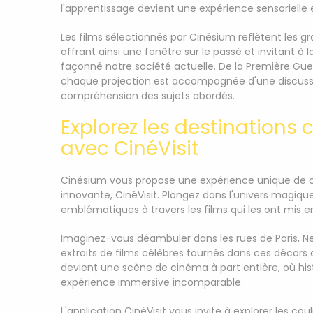
l'apprentissage devient une expérience sensorielle
Les films sélectionnés par Cinésium reflètent les g
offrant ainsi une fenêtre sur le passé et invitant à 
façonné notre société actuelle. De la Première Guerre
chaque projection est accompagnée d'une discussio
compréhension des sujets abordés.
Explorez les destination
avec CinéVisit
Cinésium vous propose une expérience unique de ci
innovante, CinéVisit. Plongez dans l'univers magiq
emblématiques à travers les films qui les ont mis e
Imaginez-vous déambuler dans les rues de Paris, Ne
extraits de films célèbres tournés dans ces décors 
devient une scène de cinéma à part entière, où histo
expérience immersive incomparable.
L'application CinéVisit vous invite à explorer les co