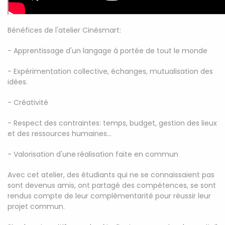
Bénéfices de l'atelier Cinésmart:
- Apprentissage d'un langage à portée de tout le monde
- Expérimentation collective, échanges, mutualisation des
idées.
- Créativité
- Respect des contraintes: temps, budget, gestion des lieux
et des ressources humaines...
- Valorisation d'une
réalisation faite en commun
Avec cet atelier, des étudiants qui ne se connaissaient pas
sont devenus amis, ont partagé des compétences, se sont
rendus compte de leur complémentarité pour réussir leur
projet commun.